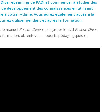
e Diver eLearning de PADI et commencer à étudier dès
es de développement des connaissances en utilisant
re à votre rythme. Vous aurez également accès à la
urrez utiliser pendant et après la formation.
ec le manuel
Rescue Diver
et regarder le dvd
Rescue Diver
la formation, obtenir vos supports pédagogiques et